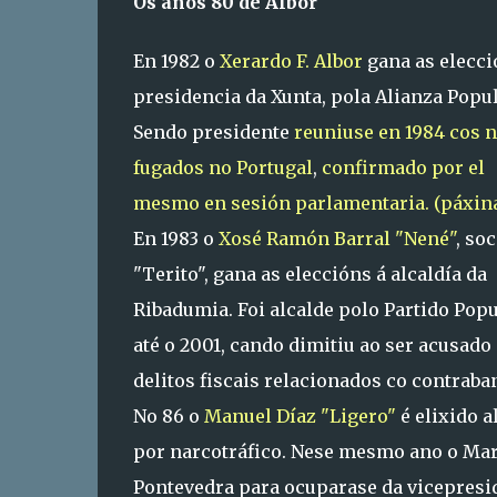
Os anos 80 de Albor
En 1982 o
Xerardo F. Albor
gana as elecci
presidencia da Xunta, pola Alianza Popul
Sendo presidente
reuniuse en 1984 cos 
fugados no Portugal
,
confirmado por el
mesmo en sesión parlamentaria. (páxina
En 1983 o
Xosé Ramón Barral "Nené"
, so
"Terito", gana as eleccións á alcaldía da
Ribadumia. Foi alcalde polo Partido Popu
até o 2001, cando dimitiu ao ser acusado
delitos fiscais relacionados co contraba
No 86 o
Manuel Díaz "Ligero"
é elixido a
por narcotráfico. Nese mesmo ano o Mar
Pontevedra para ocuparase da vicepresid