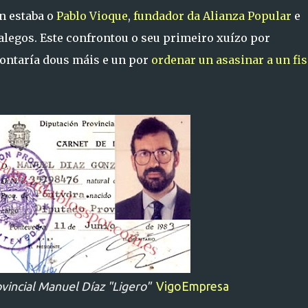
n estaba o
Pablo Vioque
,
fundador da Alianza Popular
e
legos. Este confrontou o seu primeiro xuízo por
rontaría dous máis e un por
ordenar un asasinar a un fis
vincial Manuel Díaz "Ligero"
VigoEmpresa