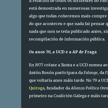
A relación de todos os dirixentes do Par
está demostrada en numerosas investigac
algo que todas coñecemos mais compre f
do que aconteceu e que nada fai pensar 
nada que non se teña publicado antes, s
recompilación de información pública.
Os anos 70, a UCD e a AP de Fraga
En 1977 créase a Xunta e a UCD nomea a
Antón Rosón participara da
Falange
, da
F
que voltaría anos máis tarde. No 79 a UCD
Quiroga
, fundador da
Alianza Política Ore
primeiro na Coalición Galega e máis tar