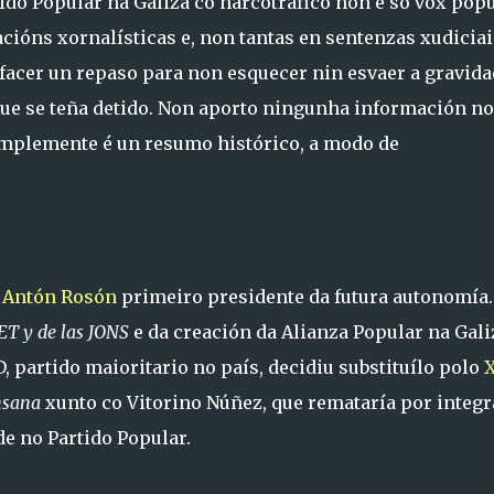
tido Popular na Galiza co narcotráfico non é só vox popu
ións xornalísticas e, non tantas en sentenzas xudiciai
acer un repaso para non esquecer nin esvaer a gravida
que se teña detido. Non aporto ningunha información no
implemente é un resumo histórico, a modo de
o
Antón Rosón
primeiro presidente da futura autonomía.
ET y de las JONS
e da creación da Alianza Popular na Galiz
, partido maioritario no país, decidiu substituílo polo
nsana
xunto co Vitorino Núñez, que remataría por integr
de no Partido Popular.