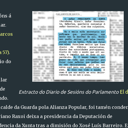
óns á
ar.
narcos
 57)
.
cio do
lar
 de
Extracto do Diario de Sesións do Parlamento
El d
ndo.
lcalde da Guarda pola Alianza Popular, foi tamén conde
iano Raxoi deixa a presidencia da Deputación de
encia da Xunta tras a dimisión do Xosé Luís Barreiro. E