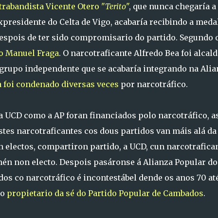
trabandista Vicente Otero "
Terito
"
, que nunca chegaría a
xpresidente do Celta de Vigo, acabaría recibindo a meda
despois de ter sido compromisario do partido. Segundo 
o Manuel Fraga
. O narcotraficante Alfredo Bea foi alcal
 grupo independente que se acabaría integrando na Alia
 foi condenado diversas veces
por narcotráfico.
 UCD como a AP foran financiados polo narcotráfico, a
stes narcotraficantes cos dous partidos van máis alá da
 electos, compartiron partido, a UCD, cun narcotrafica
mén non electo. Despois pasáronse á Alianza Popular do
os co narcotráfico é incontestábel dende os anos 70 at
mo
propietario da sé do Partido Popular de Cambados
.