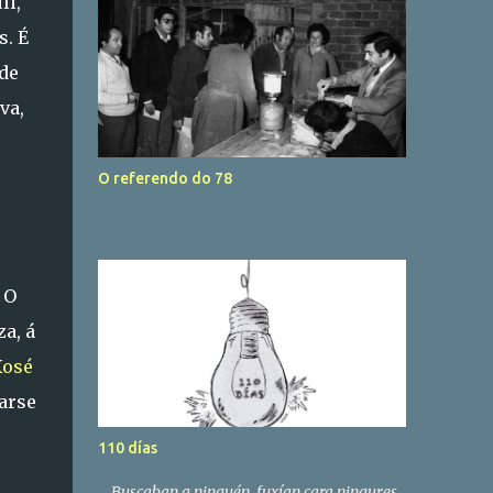
li,
s. É
de
va,
O referendo do 78
 O
a, á
Xosé
arse
110 días
Buscaban a ninguén, fuxían cara ningures.