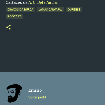
Cartaces da
A. C. Bela Auria
.
GRAXOS DA BURGA
LAMAS CARVAJAL
OURENSE
PODCAST
C
o
m
e
n
t
a
Emilio
r
Visitar perfil
i