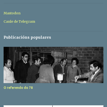
o
s
Mastodon
Canle de Telegram
Publicacións populares
O referendo do 78