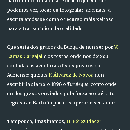
patrimonio inmaterial e oral, o que xa non
podemos ver, tocar ou fotografar; ademais, a
escrita amósase coma o recurso máis xeitoso
para a transcrición da oralidade.
Que sería dos graxos da Burga de non ser por
V.
Lamas Carvajal
e os textos onde nos deixou
contadas as aventuras distes pícaros da
Auriense; quizais
F. Álvarez de Nóvoa
non
escribiría alá polo 1896 o
Turuleque
, conto onde
un dos graxos enviados pola forza ao exército,
regresa ao Barbaña para recuperar o seu amor.
Tampouco, imaxinamos,
H. Pérez Placer