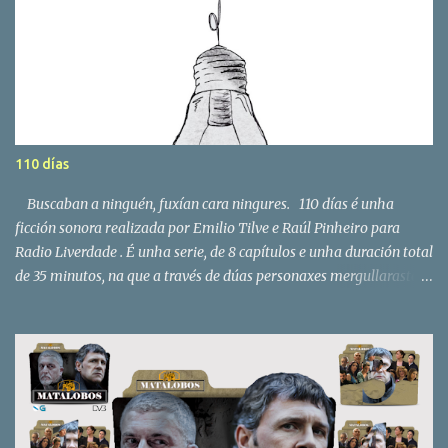
110 días
Buscaban a ninguén, fuxían cara ningures. 110 días é unha
ficción sonora realizada por Emilio Tilve e Raúl Pinheiro para
Radio Liverdade . É unha serie, de 8 capítulos e unha duración total
de 35 minutos, na que a través de dúas personaxes mergullaraste e
formarás parte dun mundo distópico. Lembra usar auriculares
para unha moito mellor experiencia! O trailer Podes escoitar a
serie completa no seguinte audio ou por capítulos a continuación.
Serie completa Capítulo 1 Capítulo 2 Capítulo 3 Capítulo 4
Capítulo 5 Capítulo 6 Capítulo 7 Capítulo FINAL Extras 110 días
no #ÉMoito de Twitch en Galego . 110 días no Twitch.
Retransmisión do derradeiro capítulo en directo por Twitch e